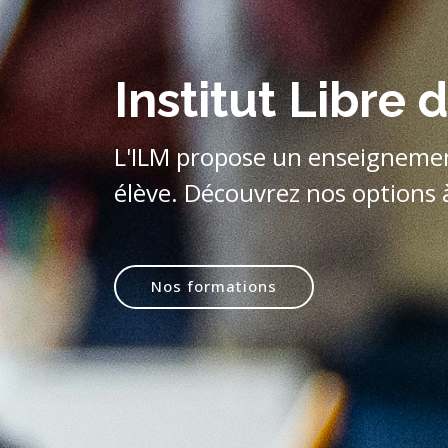
Institut Libre 
L'ILM propose un enseignemen
élève. Découvrez nos options 
Nos formations