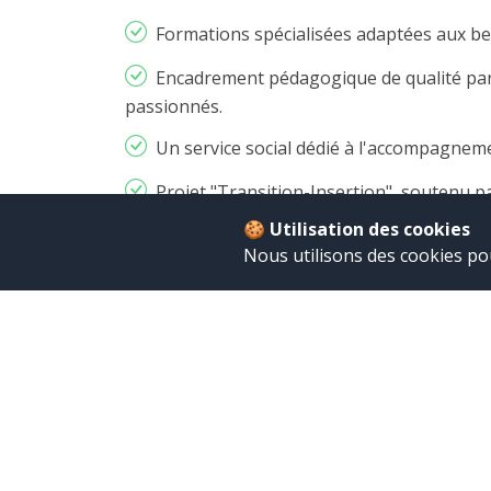
Formations spécialisées adaptées aux bes
Encadrement pédagogique de qualité par
passionnés.
Un service social dédié à l'accompagneme
Projet "Transition-Insertion", soutenu pa
🍪 Utilisation des cookies
Stages en entreprise pour une immersio
Nous utilisons des cookies po
En savoir plus