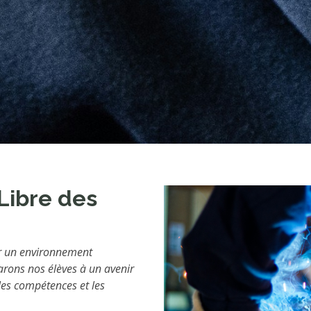
 Libre des
rir un environnement
arons nos élèves à un avenir
les compétences et les