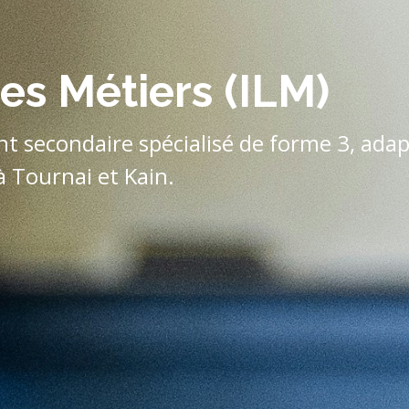
des Métiers (ILM)
t secondaire spécialisé de forme 3, ada
à Tournai et Kain.